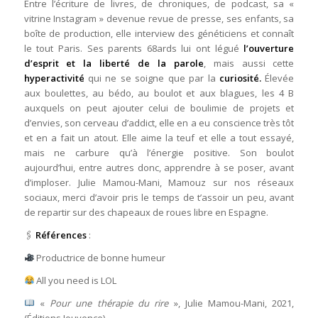
Entre l’écriture de livres, de chroniques, de podcast, sa «
vitrine Instagram » devenue revue de presse, ses enfants, sa
boîte de production, elle interview des généticiens et connaît
le tout Paris. Ses parents 68ards lui ont légué
l’ouverture
d’esprit et la liberté de la parole
, mais aussi cette
hyperactivité
qui ne se soigne que par la
curiosité.
Élevée
aux boulettes, au bédo, au boulot et aux blagues, les 4 B
auxquels on peut ajouter celui de boulimie de projets et
d’envies, son cerveau d’addict, elle en a eu conscience très tôt
et en a fait un atout. Elle aime la teuf et elle a tout essayé,
mais ne carbure qu’à l’énergie positive. Son boulot
aujourd’hui, entre autres donc, apprendre à se poser, avant
d’imploser. Julie Mamou-Mani, Mamouz sur nos réseaux
sociaux, merci d’avoir pris le temps de t’assoir un peu, avant
de repartir sur des chapeaux de roues libre en Espagne.
🖇
Références
:
Productrice de bonne humeur
All you need is LOL
«
Pour une thérapie du rire
», Julie Mamou-Mani, 2021,
(Éditions Jouvence)