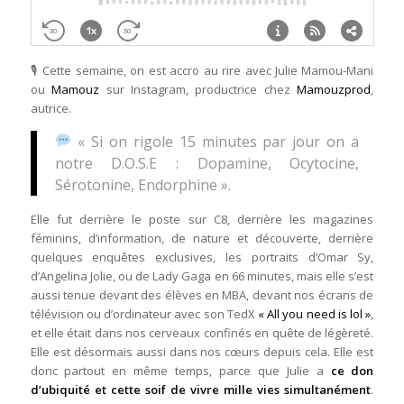
🎙 Cette semaine, on est accro au rire avec Julie Mamou-Mani
ou
Mamouz
sur Instagram, productrice chez
Mamouzprod
,
autrice.
« Si on rigole 15 minutes par jour on a
notre D.O.S.E : Dopamine, Ocytocine,
Sérotonine, Endorphine ».
Elle fut derrière le poste sur C8, derrière les magazines
féminins, d’information, de nature et découverte, derrière
quelques enquêtes exclusives, les portraits d’Omar Sy,
d’Angelina Jolie, ou de Lady Gaga en 66 minutes, mais elle s’est
aussi tenue devant des élèves en MBA, devant nos écrans de
télévision ou d’ordinateur avec son TedX
« All you need is lol »
,
et elle était dans nos cerveaux confinés en quête de légèreté.
Elle est désormais aussi dans nos cœurs depuis cela. Elle est
donc partout en même temps, parce que Julie a
ce don
d’ubiquité et cette soif de vivre mille vies simultanément
.