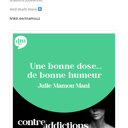
And much more
linktr.ee/mamouz