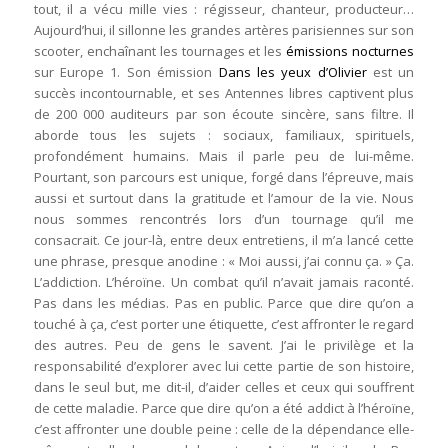
tout, il a vécu mille vies : régisseur, chanteur, producteur…
Aujourd’hui, il sillonne les grandes artères parisiennes sur son
scooter, enchaînant les tournages et les
émissions nocturnes
sur Europe 1. Son émission
Dans les yeux d’Olivier
est un
succès incontournable, et ses Antennes libres captivent plus
de 200 000 auditeurs par son écoute sincère, sans filtre. Il
aborde tous les sujets : sociaux, familiaux, spirituels,
profondément humains. Mais il parle peu de lui-même.
Pourtant, son parcours est unique, forgé dans l’épreuve, mais
aussi et surtout dans la gratitude et l’amour de la vie. Nous
nous sommes rencontrés lors d’un tournage qu’il me
consacrait. Ce jour-là, entre deux entretiens, il m’a lancé cette
une phrase, presque anodine : « Moi aussi, j’ai connu ça. » Ça.
L’addiction. L’héroïne. Un combat qu’il n’avait jamais raconté.
Pas dans les médias. Pas en public. Parce que dire qu’on a
touché à ça, c’est porter une étiquette, c’est affronter le regard
des autres. Peu de gens le savent. J’ai le privilège et la
responsabilité d’explorer avec lui cette partie de son histoire,
dans le seul but, me dit-il, d’aider celles et ceux qui souffrent
de cette maladie. Parce que dire qu’on a été addict à l’héroïne,
c’est affronter une double peine : celle de la dépendance elle-